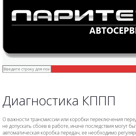
Диагностика КППП
О важности трансмиссии или коробки переключения перед
не допускать сбоев в работе, иначе последствия могут б
автоматическая коробка передач, ее необходимо регулярн