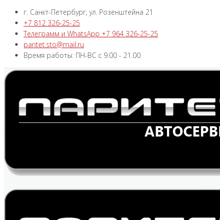
г. Санкт-Петербург, ул. Розенштейна 21
+7 812 326-25-25
Телеграмм и WhatsApp +7 964 326-25-25
paritet.sto@mail.ru
Время работы: ПН-ВС с 9.00 - 21.00