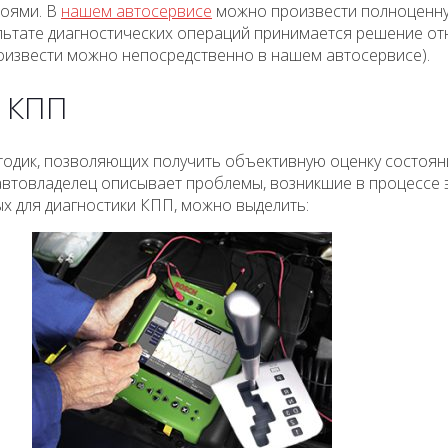
боями. В
нашем автосервисе
можно произвести полноценну
зультате диагностических операций принимается решение о
оизвести можно непосредственно в нашем автосервисе).
а КПП
одик, позволяющих получить объективную оценку состояни
 автовладелец описывает проблемы, возникшие в процессе 
х для диагностики КПП, можно выделить: