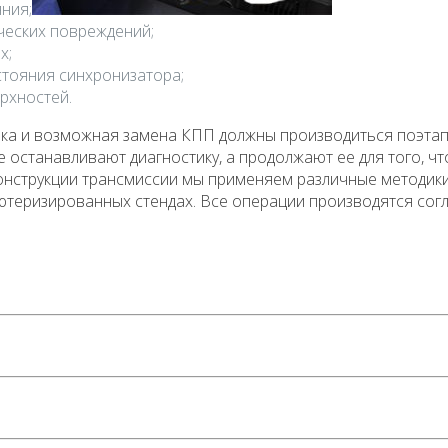
ния;
ческих повреждений;
х;
стояния синхронизатора;
рхностей.
ика и возможная замена КПП должны производиться поэтап
 останавливают диагностику, а продолжают ее для того, ч
нструкции трансмиссии мы применяем различные методики,
теризированных стендах. Все операции производятся сог