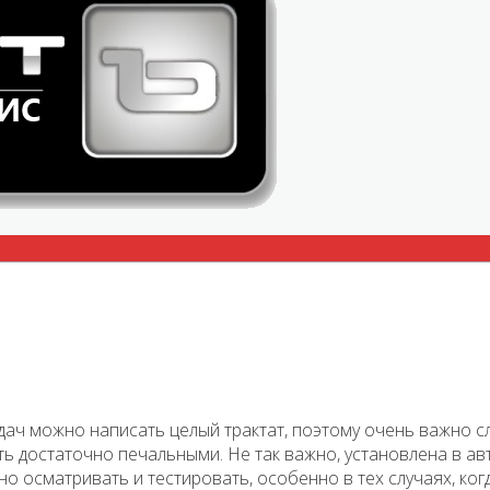
ач можно написать целый трактат, поэтому очень важно сл
ыть достаточно печальными. Не так важно, установлена в 
о осматривать и тестировать, особенно в тех случаях, ко